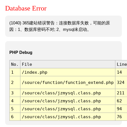
Database Error
(1040) 365建站错误警告：连接数据库失败，可能的原
因：1、数据库密码不对; 2、mysql未启动。
PHP Debug
No.
File
Line
1
/index.php
14
2
/source/function/function_extend.php
324
3
/source/class/jzmysql.class.php
211
4
/source/class/jzmysql.class.php
62
5
/source/class/jzmysql.class.php
94
6
/source/class/jzmysql.class.php
76