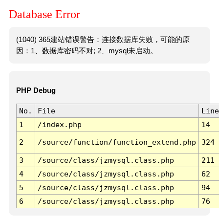
Database Error
(1040) 365建站错误警告：连接数据库失败，可能的原
因：1、数据库密码不对; 2、mysql未启动。
PHP Debug
No.
File
Line
1
/index.php
14
2
/source/function/function_extend.php
324
3
/source/class/jzmysql.class.php
211
4
/source/class/jzmysql.class.php
62
5
/source/class/jzmysql.class.php
94
6
/source/class/jzmysql.class.php
76