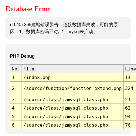
Database Error
(1040) 365建站错误警告：连接数据库失败，可能的原
因：1、数据库密码不对; 2、mysql未启动。
PHP Debug
No.
File
Line
1
/index.php
14
2
/source/function/function_extend.php
324
3
/source/class/jzmysql.class.php
211
4
/source/class/jzmysql.class.php
62
5
/source/class/jzmysql.class.php
94
6
/source/class/jzmysql.class.php
76