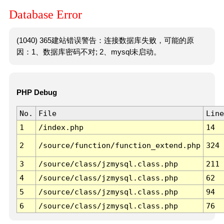
Database Error
(1040) 365建站错误警告：连接数据库失败，可能的原
因：1、数据库密码不对; 2、mysql未启动。
PHP Debug
No.
File
Line
1
/index.php
14
2
/source/function/function_extend.php
324
3
/source/class/jzmysql.class.php
211
4
/source/class/jzmysql.class.php
62
5
/source/class/jzmysql.class.php
94
6
/source/class/jzmysql.class.php
76