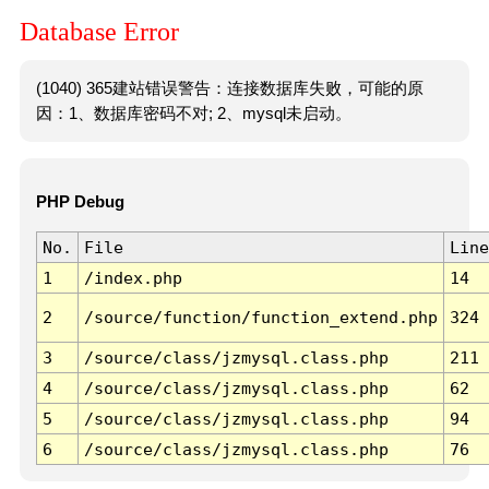
Database Error
(1040) 365建站错误警告：连接数据库失败，可能的原
因：1、数据库密码不对; 2、mysql未启动。
PHP Debug
No.
File
Line
1
/index.php
14
2
/source/function/function_extend.php
324
3
/source/class/jzmysql.class.php
211
4
/source/class/jzmysql.class.php
62
5
/source/class/jzmysql.class.php
94
6
/source/class/jzmysql.class.php
76